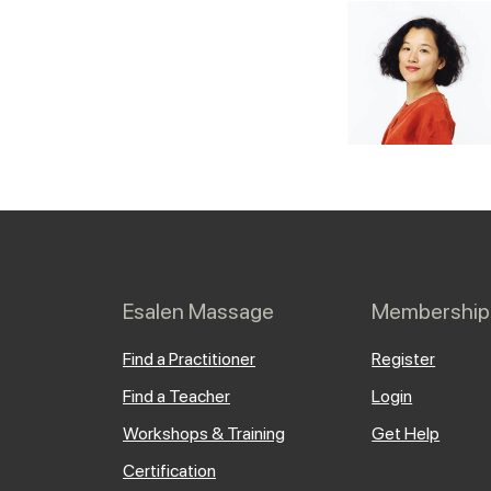
Esalen Massage
Membership
Find a Practitioner
Register
Find a Teacher
Login
Workshops & Training
Get Help
Certification