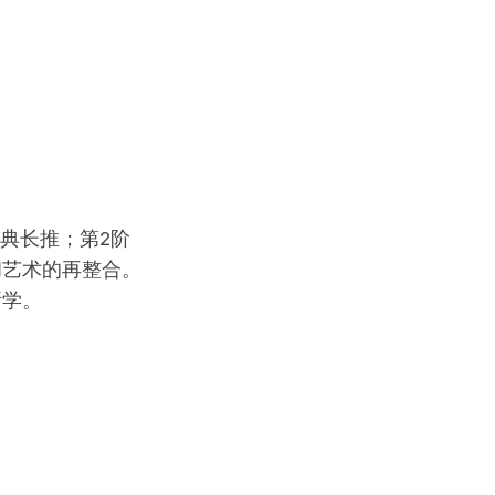
典长推；第2阶
和艺术的再整合。
所学。