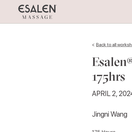
<
Back to all works
Esalen®
175hrs
APRIL 2, 202
Jingni Wang
175
Hours