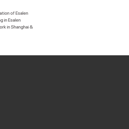
ation of Esalen
g in Esalen
work in Shanghai &