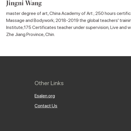
Jingni Wang
master degree of art, China Academy of Art ; 250 hours certific
Massage and Bodywork; 2018-2019 the global teachers' trainin
Institute;175 Certificates teacher under supervision; Live and 
Zhe Jiang Province, Chin.
Other Links
Esalen.org
Contact Us