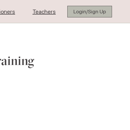
tioners
Teachers
Login/Sign Up
raining