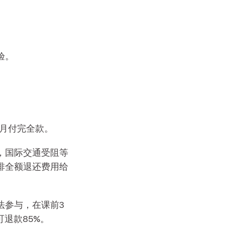
验。
个月付完全款。
，国际交通受阻等
排全额退还费用给
法参与，在课前3
可退款85%。